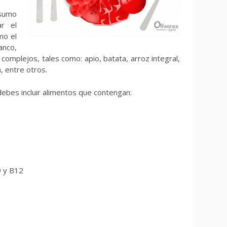
nsumo
r el
mo el
anco,
 complejos, tales como: apio, batata, arroz integral,
, entre otros.
ebes incluir alimentos que contengan:
9 y B12