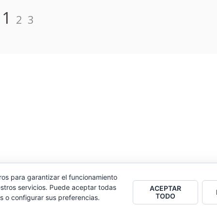
Página
Página
Página
1
2
3
ros para garantizar el funcionamiento
stros servicios. Puede aceptar todas
ACEPTAR
TODO
s o configurar sus preferencias.
os.