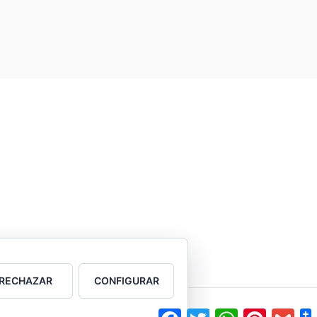
RECHAZAR
CONFIGURAR
Tema Fooding por
FRT
Facebook
Twitter
WhatsApp
Pinterest
Gmai