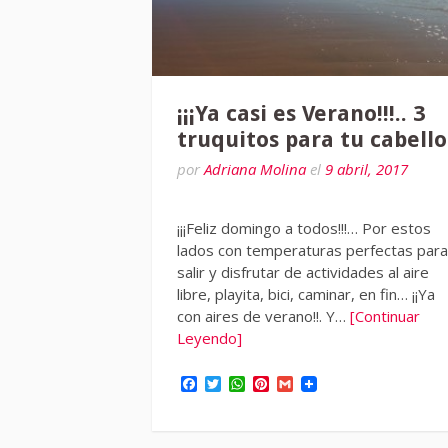
¡¡¡Ya casi es Verano!!!.. 3
truquitos para tu cabello
por
Adriana Molina
el
9 abril, 2017
¡¡¡Feliz domingo a todos!!!… Por estos
lados con temperaturas perfectas para
salir y disfrutar de actividades al aire
libre, playita, bici, caminar, en fin… ¡¡Ya
con aires de verano!!. Y…
[Continuar
Leyendo]
Facebook
Twitter
WhatsApp
Pinterest
Gmail