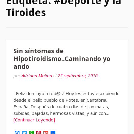
Etiqueta:
#Deporte y la
Tiroides
Sin síntomas de
Hipotiroidismo..Caminando yo
ando
por
Adriana Molina
el
25 septiembre, 2016
Feliz domingo a tod@s!..Hoy les estoy escribiendo
desde el bello pueblo de Potes, en Cantabria,
España. Después de cuatro días de caminatas,
subidas, bajadas, hermosas vistas, y aún con…
[Continuar Leyendo]
Facebook
Twitter
WhatsApp
Pinterest
Gmail